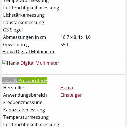
Temperaturmessung
Luftfeuchtigkeitsmessung
Lichstärkemessung
Laustärkemessung
GS Siegel
Abmessungen in cm
16,7 x 8,4 x 4,6
Gewicht in g
550
Hama Digital Multimeter
Details
Preis prüfen*
Hersteller
Hama
Anwendungsbereich
Einsteiger
Frequenzmessung
Kapazitätsmessung
Temperaturmessung
Luftfeuchtigkeitsmessung