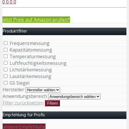
0
0
0
0
Jetzt Preis auf Amazon prüfen*
Produktfilter
Frequenzmessung
Kapazitätsmessung
Temperaturmessung
Luftfeuchtigkeitsmessung
Lichstärkemessung
Laustärkemessung
GS Siegel
Hersteller
Anwendungsbereich
Filter zurücksetzen
Filtern
Empfehlung für Profis
unsere Empfehlung