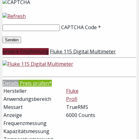
CAPTCHA Code
*
unsere Empfehlung
Fluke 115 Digital Multimeter
Details
Preis prüfen*
Hersteller
Fluke
Anwendungsbereich
Profi
Messart
TrueRMS
Anzeige
6000 Counts
Frequenzmessung
Kapazitätsmessung