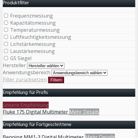
Produktfilter
Frequenzmessung
Kapazitätsmessung
Temperaturmessung
Luftfeuchtigkeitsmessung
Lichstärkemessung
Laustärkemessung
GS Siegel
Hersteller
Anwendungsbereich
Filter zurücksetzen
Filtern
Empfehlung für Profis
unsere Empfehlung
Fluke 175 Digital Multimeter
Mehr Details
Empfehlung für Fortgeschrittene
Benning MM1-3 Digital Multimeter
Mehr Details